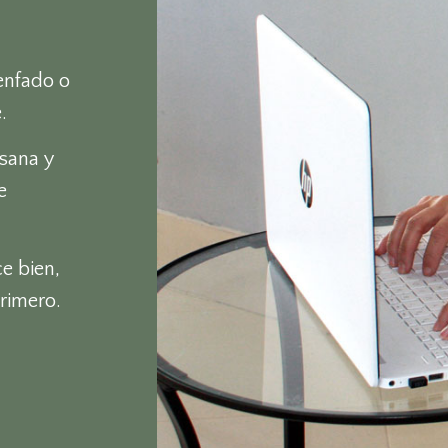
a
enfado o
.
 sana y
e
e bien,
primero.