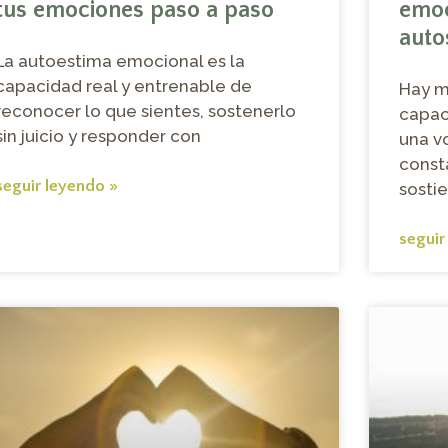
tus emociones paso a paso
emoc
auto
La autoestima emocional es la
capacidad real y entrenable de
Hay mu
reconocer lo que sientes, sostenerlo
capac
sin juicio y responder con
una v
const
seguir leyendo »
sosti
seguir